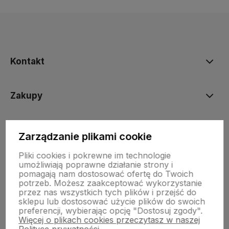
Kontakt
Zakupy
Informacje prawne
Zarządzanie plikami cookie
Pliki cookies i pokrewne im technologie
umożliwiają poprawne działanie strony i
pomagają nam dostosować ofertę do Twoich
potrzeb. Możesz zaakceptować wykorzystanie
przez nas wszystkich tych plików i przejść do
sklepu lub dostosować użycie plików do swoich
preferencji, wybierając opcję "Dostosuj zgody".
Sklep internetowy Shoper.pl
Szablon Shoper Modern 3.0™
od
Więcej o plikach cookies przeczytasz w naszej
GrowCommerce