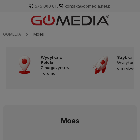
575 000 615
kontakt@gomedia.net.pl
GOMEDIA
Moes
Wysyłka z
Szybka do
Polski
Wysyłka w
Z magazynu w
dni robocz
Toruniu
Moes