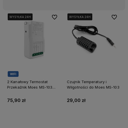
Do ulubionych
Do ulubi
WYSYŁKA 24H
WYSYŁKA 24H
WYSYŁKA 24H
WYSYŁKA 24H
WYSYŁKA 24H
WYSYŁKA 24H
WYSYŁKA 24H
WYSYŁKA 24H
WIFI
2 Kanałowy Termostat
Czujnik Temperatury i
Przekaźnik Moes MS-103
Wilgotności do Moes MS-103
Sonda
75,90 zł
29,00 zł
Do koszyka
Do koszyka