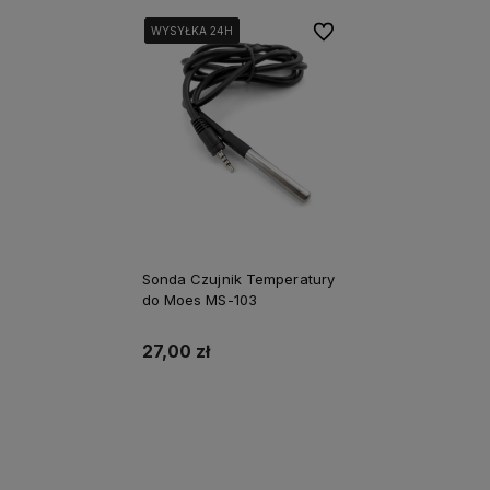
Do ulubionych
WYSYŁKA 24H
WYSYŁKA 24H
WYSYŁKA 24H
WYSYŁKA 24H
Sonda Czujnik Temperatury
do Moes MS-103
27,00 zł
Do koszyka