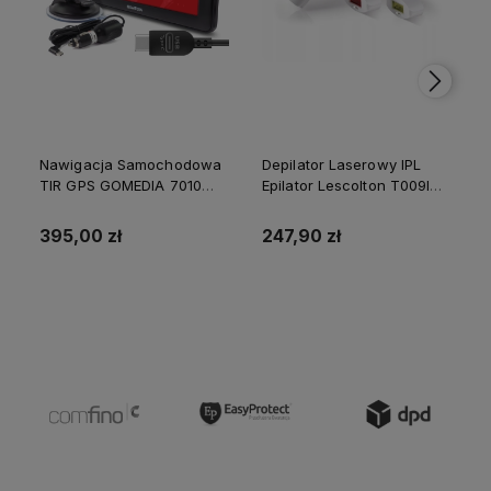
Nawigacja Samochodowa
Depilator Laserowy IPL
TIR GPS GOMEDIA 7010
Epilator Lescolton T009I
PRO 7" USB-C 16GB ROM
Nogi Golenie Bikini 2
512 GB RAM
Lampy
395,00 zł
247,90 zł
Do koszyka
Do koszyka