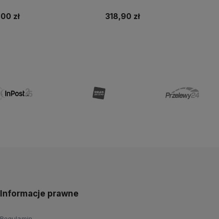
ości
Bluetooth Android IOS
00 zł
318,90 zł
Do koszyka
Do koszyka
Informacje prawne
Regulamin