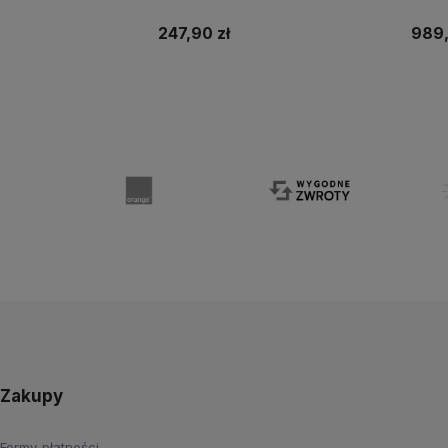
ROM 512 GB RAM
Bikini 2 Lampy
Prędk
247,90 zł
989,
 koszyka
Do koszyka
Zakupy
Formy płatności