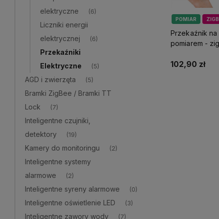
elektryczne
(6)
POMIAR
ZIGB
Liczniki energii
Przekaźnik na
elektrycznej
(6)
pomiarem - zi
Przekaźniki
102,90 zł
Elektryczne
(5)
AGD i zwierzęta
(5)
Do 
Bramki ZigBee / Bramki TT
Lock
(7)
Inteligentne czujniki,
detektory
(19)
Kamery do monitoringu
(2)
Inteligentne systemy
alarmowe
(2)
Inteligentne syreny alarmowe
(0)
Inteligentne oświetlenie LED
(3)
Inteligentne zawory wody
(7)