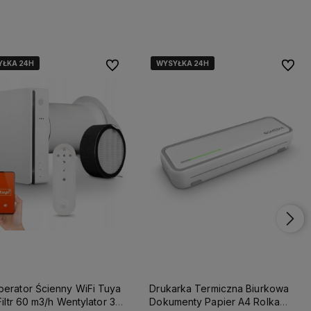
YŁKA 24H
YŁKA 24H
YŁKA 24H
WYSYŁKA 24H
WYSYŁKA 24H
WYSYŁKA 24H
Do ulubionych
Do ulu
erator Ścienny WiFi Tuya
Drukarka Termiczna Biurkowa
 Filtr 60 m3/h Wentylator 3
Dokumenty Papier A4 Rolka