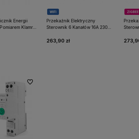
WIFI
ZIGBEE
cznik Energii
Przekaźnik Elektryczny
Przeka
z Pomiarem Klamra
Sterownik 6 Kanałów 16A 230V
Sterow
80A
Smart Home WiFi Tuya
Smart 
263,90 zł
273,90
koszyka
Do koszyka
Do ulubionych