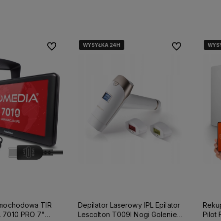
WYSYŁKA 24H
WYSYŁKA 24H
WYSYŁKA 24H
WYS
WYS
WYS
Do ulubionych
Do ulubionych
amochodowa TIR
Depilator Laserowy IPL Epilator
Rekup
 7010 PRO 7"
Lescolton T009I Nogi Golenie
Pilot