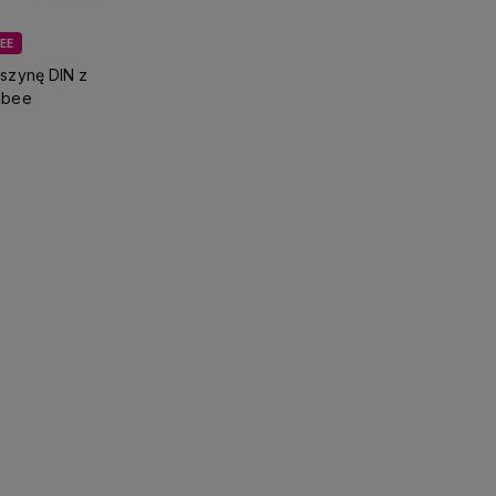
EE
 szynę DIN z
gbee
koszyka