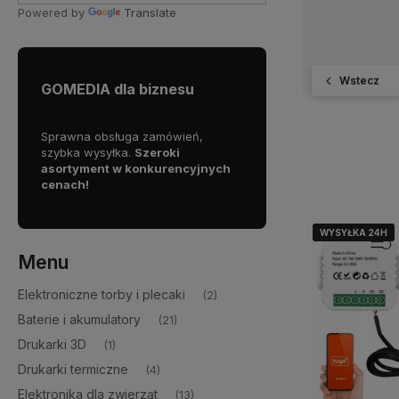
Powered by
Translate
Wstecz
GOMEDIA dla biznesu
pracy
Sprawna obsługa zamówień,
Dołącz do grona naszych
szybka wysyłka.
Szeroki
partnerów B2B i zyskaj dos
asortyment w konkurencyjnych
do
stabilnego źródła towa
cenach!
WYSYŁKA 24H
WYSYŁKA 24H
WYSYŁKA 24H
Menu
Elektroniczne torby i plecaki
(2)
Baterie i akumulatory
(21)
Drukarki 3D
(1)
Drukarki termiczne
(4)
Elektronika dla zwierząt
(13)