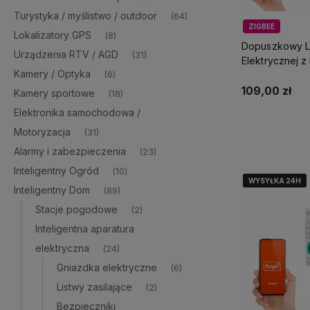
Turystyka / myślistwo / outdoor
(64)
ZIGBEE
Lokalizatory GPS
(8)
Dopuszkowy Li
Urządzenia RTV / AGD
(31)
Elektrycznej 
Kamery / Optyka
(6)
Zigbee Tuya 
109,00 zł
Kamery sportowe
(18)
Elektronika samochodowa /
Do 
Motoryzacja
(31)
Alarmy i zabezpieczenia
(23)
Inteligentny Ogród
(10)
WYSYŁKA 24H
WYSYŁKA 24H
WYSYŁKA 24H
Inteligentny Dom
(89)
Stacje pogodowe
(2)
Inteligentna aparatura
elektryczna
(24)
Gniazdka elektryczne
(6)
Listwy zasilające
(2)
Bezpieczniki