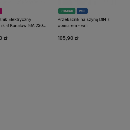
POMIAR
WIFI
źnik Elektryczny
Przekaźnik na szynę DIN z
nik 6 Kanałów 16A 230V
pomiarem - wifi
Home Zigbee Tuya
 zł
105,90 zł
Do koszyka
Do koszyka