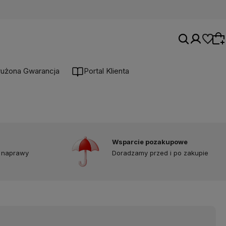
łużona Gwarancja
Portal Klienta
Wybierz coś dla siebie z naszej aktualnej
oferty lub zaloguj się, aby przywrócić dodane
produkty do listy z poprzedniej sesji.
Wsparcie pozakupowe
 naprawy
Doradzamy przed i po zakupie