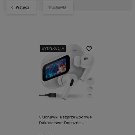
Wstecz
Słuchawki
Do ulubionych
WYSYŁKA 24H
WYSYŁKA 24H
WYSYŁKA 24H
Słuchawki Bezprzewodowe
Dokanałowe Douszne
Bluetooth ANC Powerbank
LCD Buds