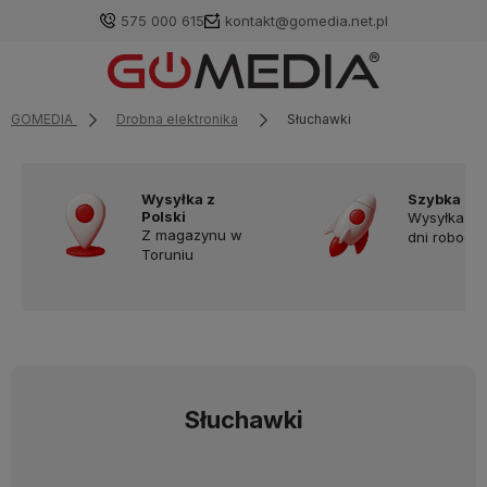
575 000 615
kontakt@gomedia.net.pl
GOMEDIA
Drobna elektronika
Słuchawki
Wysyłka z
Szybka do
Polski
Wysyłka w
Z magazynu w
dni robocz
Toruniu
Słuchawki