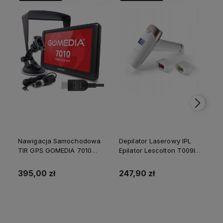
Nawigacja Samochodowa
Depilator Laserowy IPL
TIR GPS GOMEDIA 7010
Epilator Lescolton T009I
PRO 7" USB-C 16GB ROM
Nogi Golenie Bikini 2
512 GB RAM
Lampy
395,00 zł
247,90 zł
Do koszyka
Do koszyka