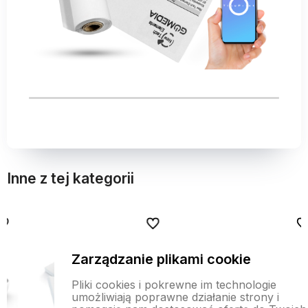
Inne z tej kategorii
bionych
bionych
Do ulubionych
Do ulubionych
Do ulubi
Do ulubi
Zarządzanie plikami cookie
Pliki cookies i pokrewne im technologie
umożliwiają poprawne działanie strony i