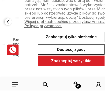
pomagają nam dostosować ofertę do Twoich
potrzeb. Możesz zaakceptować wykorzystan
przez nas wszystkich tych plików i przejść d
sklepu lub dostosować użycie plików do swo
preferencji, wybierając opcję "Dostosuj zgod
Więcej o plikach cookies przeczytasz w nasz
Polityce prywatności.
Zaakceptuj tylko niezbędne
Papier Termoczuły Biurowy
Papier Termoczuły Biurowy
Biały do Drukarek
Biały do Drukarek
Termicznych A4 100 Arkuszy
Termicznych A4 200 Arkuszy
Dostosuj zgody
Ryza
Ryza
39,90 zł
57,40 zł
Zaakceptuj wszystkie
Do koszyka
Do koszyka