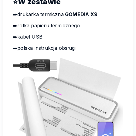
⭐W zestawie
➡️drukarka termiczna
GOMEDIA X9
➡️rolka papieru termicznego
➡️kabel USB
➡️polska instrukcja obsługi