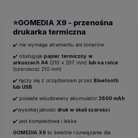
⭐GOMEDIA X9 - przenośna
drukarka termiczna
✔️ nie wymaga atramentu ani tonerów
✔️ obsługuje
papier termiczny
w
arkuszach
A4
(210 x 297 mm)
lub na rolce
(szerokość 210 mm)
✔️ łączy się z urządzeniam przez
Bluetooth
lub USB
✔️ posiada wbudowany akumulator
2600 mAh
✔️wysokiej jakości
druk w skali szarości
✔️ jest kompaktowa i lekka
GOMEDIA X9
to świetne rozwiązanie dla