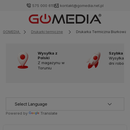
575 000 615
kontakt@gomedia.net.pl
GOMEDIA
Drukarki termiczne
Drukarka Termiczna Biurkowa D
Wysyłka z
Szybka do
Polski
Wysyłka w
Z magazynu w
dni robocz
Toruniu
Powered by
Translate