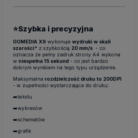
⭐Szybka i precyzyjna
GOMEDIA X9
wykonuje
wydruki w skali
szarości*
z szybkością
20 mm/s
- co
oznacza że pełny zadruk strony A4 wykona
w
niespełna 15 sekund
- co jest bardzo
dobrym wynikiem na tego typu urządzenie.
Maksymalna
rozdzielczość druku to 200DPI
- w zupełności wystarczająca do druku:
➡️tekstu
➡️wykresów
➡️schematów
➡️grafik