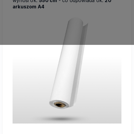
wynosi ok.
550 cm
- co odpowiada ok.
20
arkuszom A4