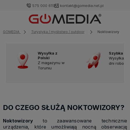
575 000 615
kontakt@gomedia.net.pl
GOMEDIA
Turystyka / myślistwo / outdoor
Noktowizory
Wysyłka z
Szybka do
Polski
Wysyłka w
Z magazynu w
dni robocz
Toruniu
DO CZEGO SŁUŻĄ NOKTOWIZORY?
Noktowizory
to zaawansowane technicznie
urządzenia, które umożliwiają nocną obserwację