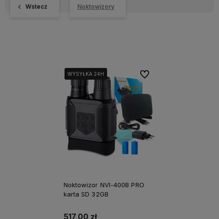
Wstecz
Noktowizory
Do ulubionych
WYSYŁKA 24H
WYSYŁKA 24H
Noktowizor NVI-400B PRO
karta SD 32GB
517,00 zł