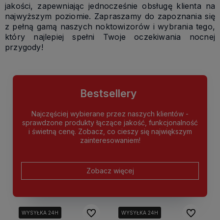
jakości, zapewniając jednocześnie obsługę klienta na
najwyższym poziomie. Zapraszamy do zapoznania się
z pełną gamą naszych noktowizorów i wybrania tego,
który najlepiej spełni Twoje oczekiwania nocnej
przygody!
Bestsellery
Najczęściej wybierane przez naszych klientów -
sprawdzone produkty łączące jakość, funkcjonalność
i świetną cenę. Zobacz, co cieszy się największym
zainteresowaniem!
Zobacz więcej
Do ulubionych
Do ulubion
WYSYŁKA 24H
WYSYŁKA 24H
WYSYŁKA 24H
WYSYŁKA 24H