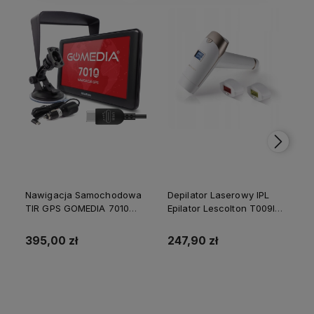
Nawigacja Samochodowa
Depilator Laserowy IPL
TIR GPS GOMEDIA 7010
Epilator Lescolton T009I
PRO 7" USB-C 16GB ROM
Nogi Golenie Bikini 2
512 GB RAM
Lampy
395,00 zł
247,90 zł
Do koszyka
Do koszyka