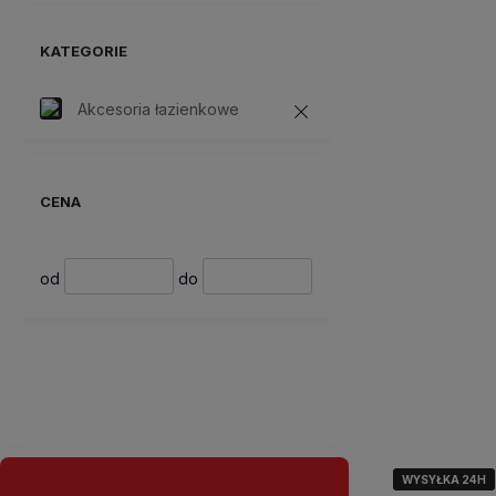
KATEGORIE
Akcesoria łazienkowe
CENA
od
do
WYSYŁKA 24H
WYSYŁKA 24H
WYSYŁKA 24H