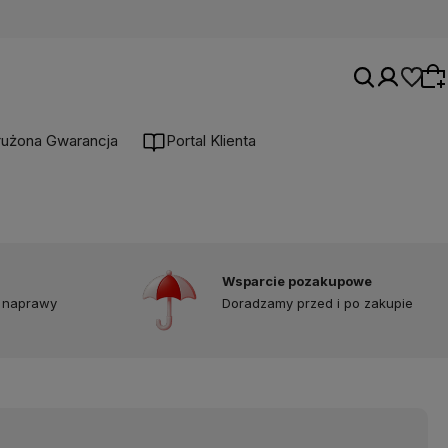
łużona Gwarancja
Portal Klienta
Wybierz coś dla siebie z naszej aktualnej
oferty lub zaloguj się, aby przywrócić dodane
produkty do listy z poprzedniej sesji.
Wsparcie pozakupowe
 naprawy
Doradzamy przed i po zakupie