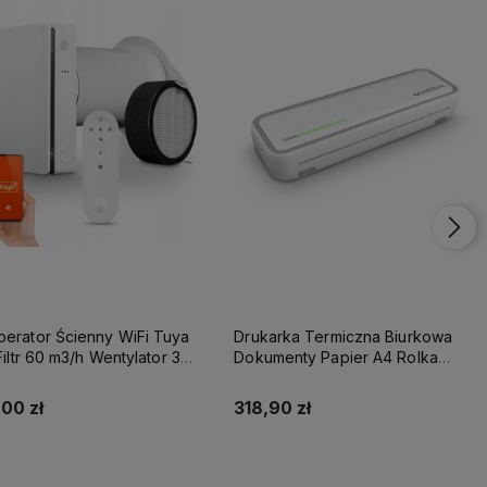
erator Ścienny WiFi Tuya
Drukarka Termiczna Biurkowa
 Filtr 60 m3/h Wentylator 3
Dokumenty Papier A4 Rolka
ości
Bluetooth Android IOS
00 zł
318,90 zł
Do koszyka
Do koszyka