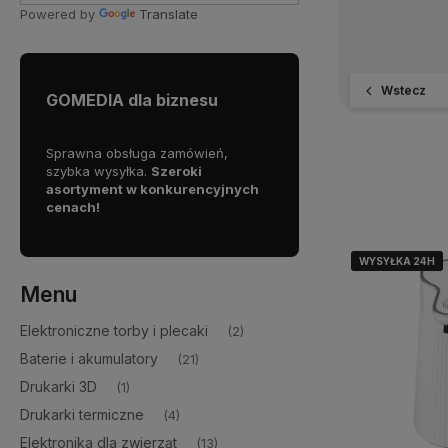
Powered by
Translate
Wstecz
GOMEDIA dla biznesu
pracy
Sprawna obsługa zamówień,
Dołącz do grona naszych
szybka wysyłka.
Szeroki
partnerów B2B i zyskaj dos
asortyment w konkurencyjnych
do
stabilnego źródła towa
cenach!
WYSYŁKA 24H
WYSYŁKA 24H
WYSYŁKA 24H
Menu
Elektroniczne torby i plecaki
(2)
Baterie i akumulatory
(21)
Drukarki 3D
(1)
Drukarki termiczne
(4)
Elektronika dla zwierząt
(13)