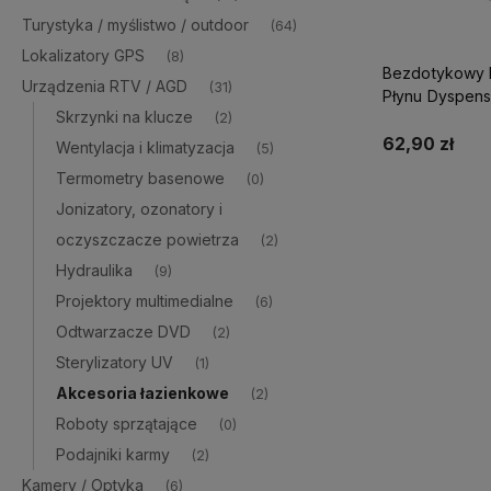
Turystyka / myślistwo / outdoor
(64)
Lokalizatory GPS
(8)
Bezdotykowy 
Urządzenia RTV / AGD
(31)
Płynu Dyspens
Skrzynki na klucze
(2)
62,90 zł
Wentylacja i klimatyzacja
(5)
Termometry basenowe
(0)
Do 
Jonizatory, ozonatory i
oczyszczacze powietrza
(2)
Hydraulika
(9)
Projektory multimedialne
(6)
Odtwarzacze DVD
(2)
Sterylizatory UV
(1)
Akcesoria łazienkowe
(2)
Roboty sprzątające
(0)
Podajniki karmy
(2)
Kamery / Optyka
(6)