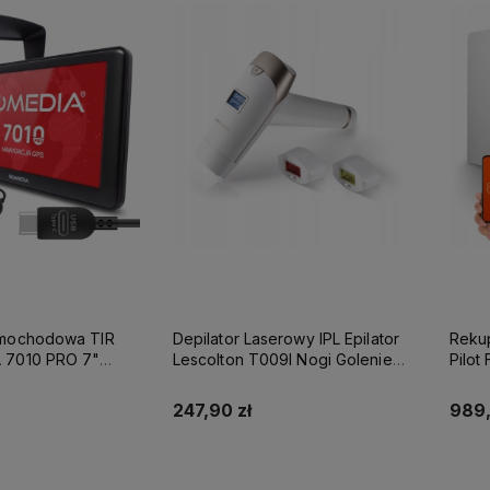
amochodowa TIR
Depilator Laserowy IPL Epilator
Rekup
 7010 PRO 7"
Lescolton T009I Nogi Golenie
Pilot
ROM 512 GB RAM
Bikini 2 Lampy
Prędk
247,90 zł
989,
 koszyka
Do koszyka