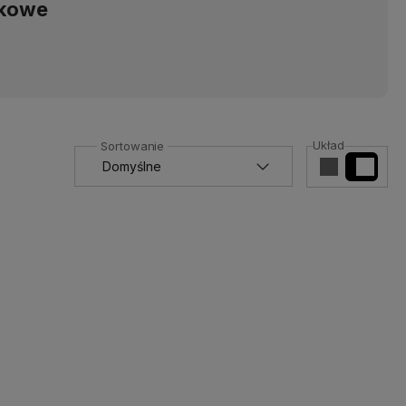
nkowe
ń,
Układ
yjnych