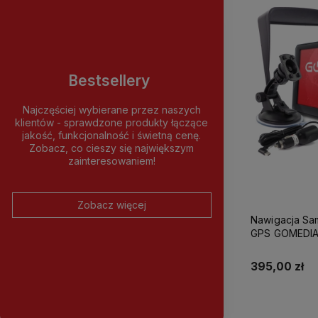
Bestsellery
Najczęściej wybierane przez naszych
klientów - sprawdzone produkty łączące
jakość, funkcjonalność i świetną cenę.
Zobacz, co cieszy się największym
zainteresowaniem!
Zobacz więcej
Nawigacja S
GPS GOMEDIA
USB-C 16GB 
395,00 zł
Do