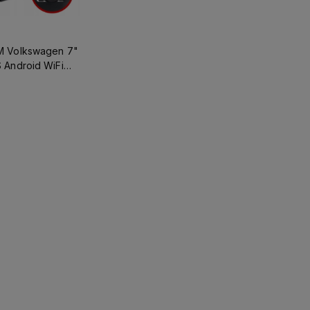
M Volkswagen 7"
 Android WiFi
ra
koszyka