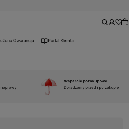
łużona Gwarancja
Portal Klienta
Wybierz coś dla siebie z naszej aktualnej
oferty lub zaloguj się, aby przywrócić dodane
produkty do listy z poprzedniej sesji.
Wsparcie pozakupowe
 naprawy
Doradzamy przed i po zakupie