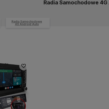
Radia Samochodowe 4G 
Radia Samochodowe
4G Android Auto
Atrakcyjne warunki współpracy
Sprawna obsługa zamówie
tęp
B2B
dla sklepów, hurtowni i
szybka wysyłka.
Szeroki
ru
dystrybutorów.
asortyment w konkurenc
cenach!
Do ulubionych