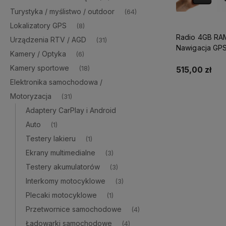
Turystyka / myślistwo / outdoor
(64)
Lokalizatory GPS
(8)
Radio 4GB RA
Urządzenia RTV / AGD
(31)
Nawigacja GPS
Kamery / Optyka
(6)
GSM 4G Kame
Kamery sportowe
(18)
515,00 zł
Elektronika samochodowa /
Motoryzacja
(31)
Do 
Adaptery CarPlay i Android
Auto
(1)
Testery lakieru
(1)
Ekrany multimedialne
(3)
Testery akumulatorów
(3)
Interkomy motocyklowe
(3)
Plecaki motocyklowe
(1)
Przetwornice samochodowe
(4)
Ładowarki samochodowe
(4)