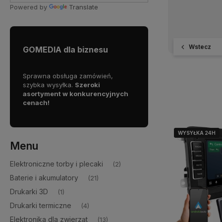
Powered by
Translate
Wstecz
GOMEDIA dla biznesu
pracy
Sprawna obsługa zamówień,
Dołącz do grona naszych
szybka wysyłka.
Szeroki
partnerów B2B i zyskaj dos
asortyment w konkurencyjnych
do
stabilnego źródła towa
cenach!
WYSYŁKA 24H
WYSYŁKA 24H
Menu
Elektroniczne torby i plecaki
(2)
Baterie i akumulatory
(21)
Drukarki 3D
(1)
Drukarki termiczne
(4)
Elektronika dla zwierząt
(13)