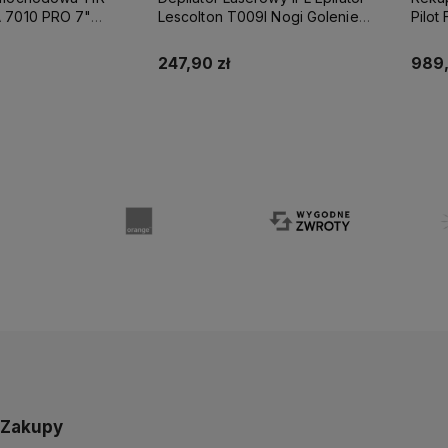
 7010 PRO 7"
Lescolton T009I Nogi Golenie
Pilot
ROM 512 GB RAM
Bikini 2 Lampy
Prędk
247,90 zł
989,
 koszyka
Do koszyka
Zakupy