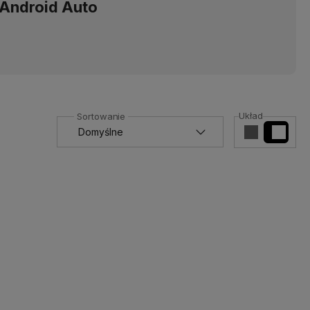
Android Auto
ń,
Układ
yjnych