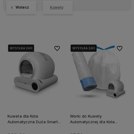
Wstecz
Kuwety
Do ulubionych
Do ulubi
WYSYŁKA 24H
WYSYŁKA 24H
WYSYŁKA 24H
WYSYŁKA 24H
WYSYŁKA 24H
WYSYŁKA 24H
Kuweta dla Kota
Worki do Kuwety
Automatyczna Duża Smart
Automatycznej dla Kota
WiFi Tuya Jonizacja Czujnik
GOMEDIA X30 15 szt Białe
Ruchu
Mocne Taśma