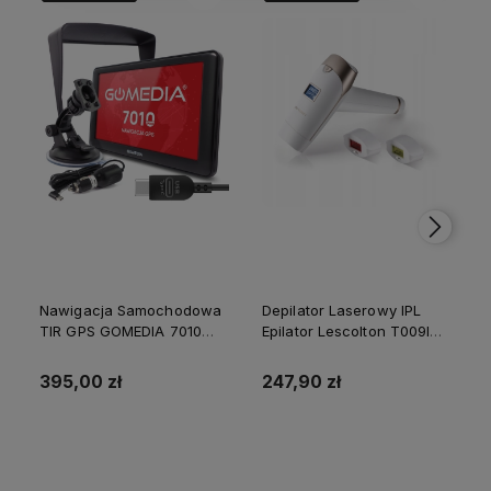
Nawigacja Samochodowa
Depilator Laserowy IPL
TIR GPS GOMEDIA 7010
Epilator Lescolton T009I
PRO 7" USB-C 16GB ROM
Nogi Golenie Bikini 2
512 GB RAM
Lampy
395,00 zł
247,90 zł
Do koszyka
Do koszyka