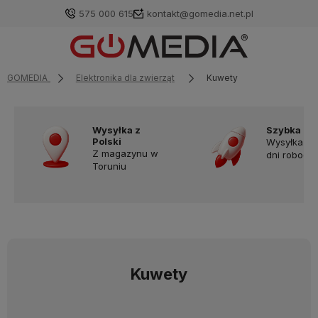
575 000 615
kontakt@gomedia.net.pl
GOMEDIA
Elektronika dla zwierząt
Kuwety
Wysyłka z
Szybka do
Polski
Wysyłka w
Z magazynu w
dni robocz
Toruniu
Kuwety