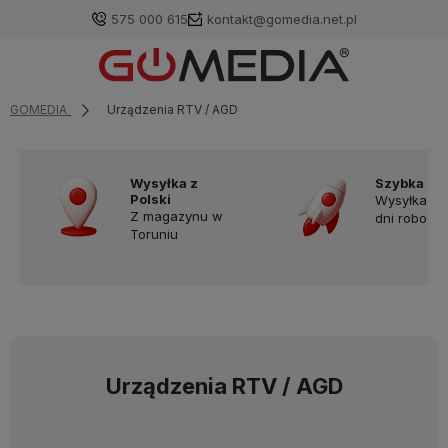
575 000 615
kontakt@gomedia.net.pl
GOMEDIA
Urządzenia RTV / AGD
Wysyłka z
Szybka do
Polski
Wysyłka w
Z magazynu w
dni robocz
Toruniu
Urządzenia RTV / AGD