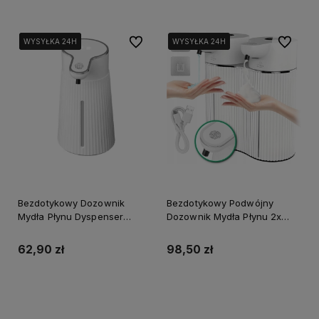
Do ulubionych
Do ulubi
WYSYŁKA 24H
WYSYŁKA 24H
WYSYŁKA 24H
WYSYŁKA 24H
WYSYŁKA 24H
Bezdotykowy Dozownik
Bezdotykowy Podwójny
Mydła Płynu Dyspenser
Dozownik Mydła Płynu 2x
400ml
350ml Automatyczny
Dyspenser
62,90 zł
98,50 zł
Do koszyka
Do koszyka