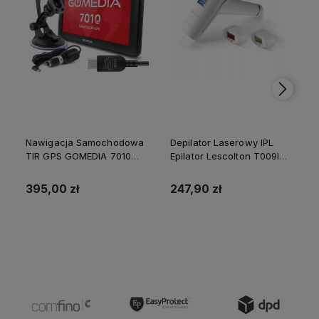
Nawigacja Samochodowa
Depilator Laserowy IPL
TIR GPS GOMEDIA 7010
Epilator Lescolton T009I
PRO 7" USB-C 16GB ROM
Nogi Golenie Bikini 2
512 GB RAM
Lampy
395,00 zł
247,90 zł
Do koszyka
Do koszyka