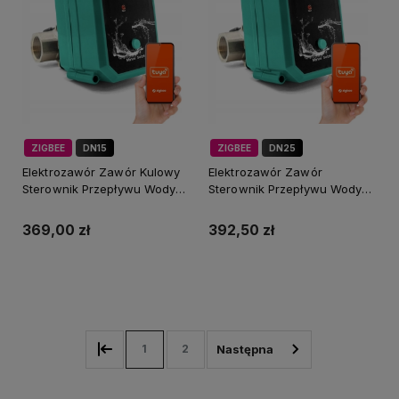
ZIGBEE
DN15
ZIGBEE
DN25
Elektrozawór Zawór Kulowy
Elektrozawór Zawór
Sterownik Przepływu Wody
Sterownik Przepływu Wody
Rura DN15 Tuya Zigbee
Rura DN25 Smart Tuya
Zigbee
369,00 zł
392,50 zł
Do koszyka
Do koszyka
1
2