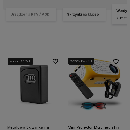
Wentylac
Urządzenia RTV / AGD
Skrzynki na klucze
klimaty
Do ulubionych
Do ulubi
WYSYŁKA 24H
WYSYŁKA 24H
WYSYŁKA 24H
WYSYŁKA 24H
WYSYŁKA 24H
WYSYŁKA 24H
WYSYŁKA 24H
WYSYŁKA 24H
WYSYŁKA 24H
Metalowa Skrzynka na
Mini Projektor Multimedialny