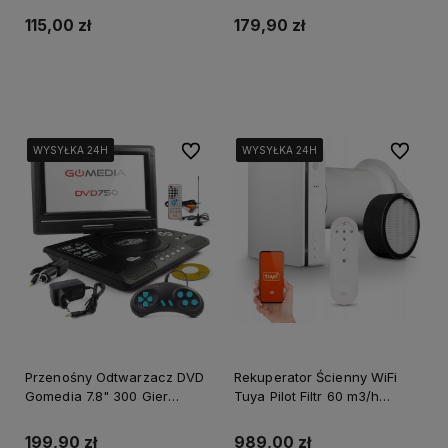
WiFi Tuya
115,00 zł
179,90 zł
Do koszyka
Do koszyka
Do ulubionych
Do ulubi
WYSYŁKA 24H
WYSYŁKA 24H
WYSYŁKA 24H
WYSYŁKA 24H
WYSYŁKA 24H
WYSYŁKA 24H
WYSYŁKA 24H
WYSYŁKA 24H
WYSYŁKA 24H
WYSYŁKA 24H
Przenośny Odtwarzacz DVD
Rekuperator Ścienny WiFi
Gomedia 7.8" 300 Gier
Tuya Pilot Filtr 60 m3/h
Polskie Menu Antena USB
Wentylator 3 Prędkości
199,90 zł
989,00 zł