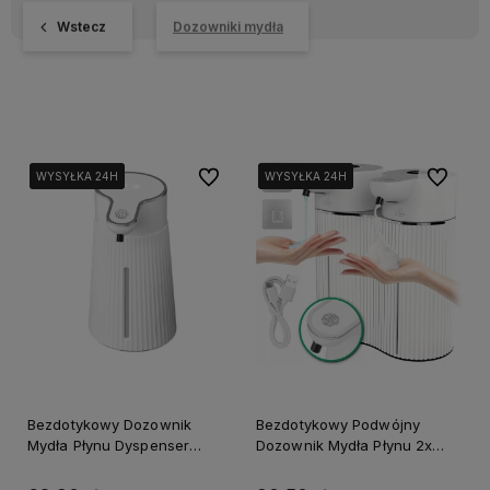
Wstecz
Dozowniki mydła
Do ulubionych
Do ulubi
WYSYŁKA 24H
WYSYŁKA 24H
WYSYŁKA 24H
WYSYŁKA 24H
WYSYŁKA 24H
WYSYŁKA 24H
Bezdotykowy Dozownik
Bezdotykowy Podwójny
Mydła Płynu Dyspenser
Dozownik Mydła Płynu 2x
400ml
350ml Automatyczny
Dyspenser