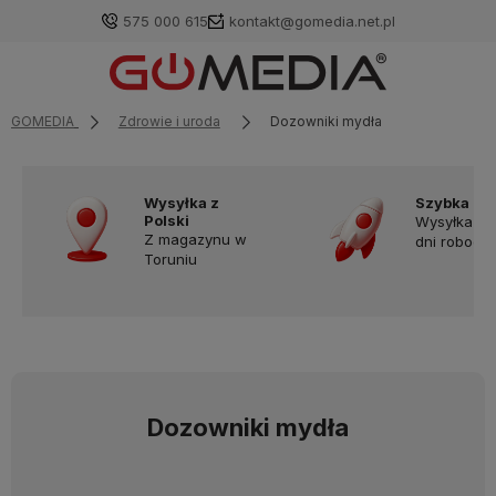
575 000 615
kontakt@gomedia.net.pl
GOMEDIA
Zdrowie i uroda
Dozowniki mydła
Wysyłka z
Szybka do
Polski
Wysyłka w
Z magazynu w
dni robocz
Toruniu
Dozowniki mydła