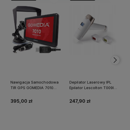
Nawigacja Samochodowa
Depilator Laserowy IPL
TIR GPS GOMEDIA 7010
Epilator Lescolton T009I
PRO 7" USB-C 16GB ROM
Nogi Golenie Bikini 2
512 GB RAM
Lampy
395,00 zł
247,90 zł
Do koszyka
Do koszyka