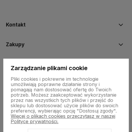
Kontakt
Zakupy
Informacje prawne
Zarządzanie plikami cookie
Pliki cookies i pokrewne im technologie
umożliwiają poprawne działanie strony i
pomagają nam dostosować ofertę do Twoich
potrzeb. Możesz zaakceptować wykorzystanie
przez nas wszystkich tych plików i przejść do
sklepu lub dostosować użycie plików do swoich
preferencji, wybierając opcję "Dostosuj zgody".
Sklep internetowy Shoper.pl
Szablon Shoper Modern 3.0™
od
Więcej o plikach cookies przeczytasz w naszej
GrowCommerce
Polityce prywatności.