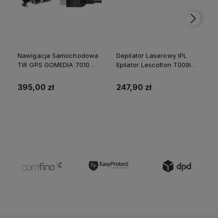
Nawigacja Samochodowa
Depilator Laserowy IPL
TIR GPS GOMEDIA 7010
Epilator Lescolton T009I
PRO 7" USB-C 16GB ROM
Nogi Golenie Bikini 2
512 GB RAM
Lampy
395,00 zł
247,90 zł
Do koszyka
Do koszyka