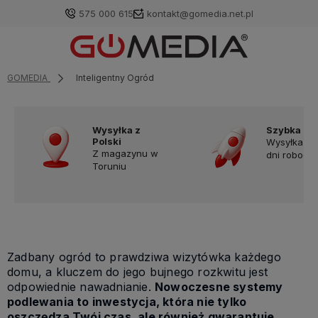
575 000 615
kontakt@gomedia.net.pl
GOMEDIA
Inteligentny Ogród
Wysyłka z
Szybka do
Polski
Wysyłka w
Z magazynu w
dni robocz
Toruniu
Zadbany ogród to prawdziwa wizytówka każdego
domu, a kluczem do jego bujnego rozkwitu jest
odpowiednie nawadnianie.
Nowoczesne systemy
podlewania to inwestycja, która nie tylko
oszczędza Twój czas, ale również gwarantuje