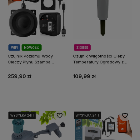
WIFI
NOWOŚĆ
ZIGBEE
Czujnik Poziomu Wody
Czujnik Wilgotności Gleby
Cieczy Płynu Szamba
Temperatury Ogrodowy z
Ultradźwiękowy WiFi Tuya
Luksomierzem
IP65
259,90 zł
109,99 zł
Do koszyka
Do koszyka
Do ulubionych
Do ulubi
WYSYŁKA 24H
WYSYŁKA 24H
WYSYŁKA 24H
WYSYŁKA 24H
WYSYŁKA 24H
WYSYŁKA 24H
WYSYŁKA 24H
WYSYŁKA 24H
WYSYŁKA 24H
WYSYŁKA 24H
WYSYŁKA 24H
WYSYŁKA 24H