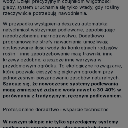
wody. Dzięki precyzyjnym czujnikom wilgotności
gleby, system uruchamia się tylko wtedy, gdy rośliny
rzeczywiście potrzebują nawodnienia.
W przypadku wystąpienia deszczu automatyka
natychmiast wstrzymuje podlewanie, zapobiegając
niepotrzebnemu marnotrawstwu. Dodatkowo
programowalne strefy nawadniania umożliwiają
dostosowanie ilości wody do konkretnych rodzajów
roślin - inne zapotrzebowanie mają trawniki, inne
krzewy ozdobne, a jeszcze inne warzywa w
przydomowym ogródku. To ekologiczne rozwiązanie,
które pozwala cieszyć się pięknym ogrodem przy
jednoczesnym poszanowaniu zasobów naturalnych.
Szacuje się, że nowoczesne systemy podlewania
mogą zmniejszyć zużycie wody nawet o 30-40% w
porównaniu z tradycyjnym, ręcznym podlewaniem.
Profesjonalne doradztwo i wsparcie techniczne
W naszym sklepie nie tylko sprzedajemy systemy
podlewania ogrodowego, ale również służymy