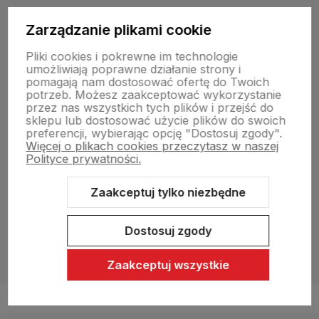
Informacje prawne
Zarządzanie plikami cookie
Pliki cookies i pokrewne im technologie
umożliwiają poprawne działanie strony i
pomagają nam dostosować ofertę do Twoich
potrzeb. Możesz zaakceptować wykorzystanie
przez nas wszystkich tych plików i przejść do
sklepu lub dostosować użycie plików do swoich
preferencji, wybierając opcję "Dostosuj zgody".
Sklep internetowy Shoper.pl
Szablon Shoper Modern 3.0™
od
Więcej o plikach cookies przeczytasz w naszej
GrowCommerce
Polityce prywatności.
Zaakceptuj tylko niezbędne
Dostosuj zgody
Zaakceptuj wszystkie