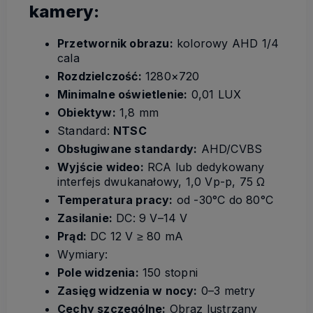
kamery:
Przetwornik obrazu:
kolorowy AHD 1/4
cala
Rozdzielczość:
1280×720
Minimalne oświetlenie:
0,01 LUX
Obiektyw:
1,8 mm
Standard:
NTSC
Obsługiwane standardy:
AHD/CVBS
Wyjście wideo:
RCA lub dedykowany
interfejs dwukanałowy, 1,0 Vp-p, 75 Ω
Temperatura pracy:
od -30°C do 80°C
Zasilanie:
DC: 9 V–14 V
Prąd:
DC 12 V ≥ 80 mA
Wymiary:
Pole widzenia:
150 stopni
Zasięg widzenia w nocy:
0–3 metry
Cechy szczególne:
Obraz lustrzany