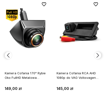
bionych
bionych
Do ulubionych
Do ulubionych
Do ulubi
Do ulubi
Kamera Cofania RCA AHD
Kamera cofania z kablem
1080p do VAG Volksvagen
5,5m - 5PIN
VW Golf Passat Audi 170°
145,00 zł
40,50 zł
Do koszyka
Do koszyka