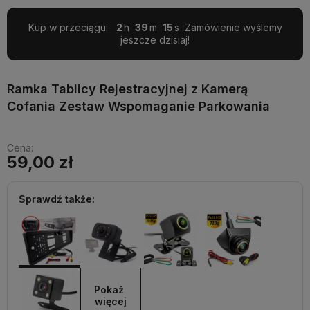
Kup w przeciągu:
2
39
14
Zamówienie wyślemy
jeszcze dzisiaj!
Ramka Tablicy Rejestracyjnej z Kamerą
Cofania Zestaw Wspomaganie Parkowania
Cena:
59,00 zł
Sprawdź także:
Pokaż 
więcej