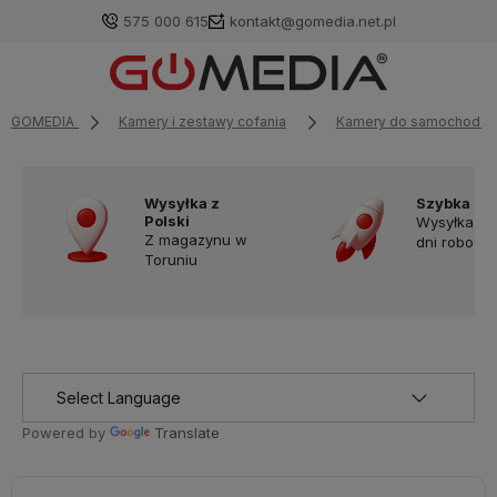
575 000 615
kontakt@gomedia.net.pl
GOMEDIA
Kamery i zestawy cofania
Kamery do samochodó
Wysyłka z
Szybka do
Polski
Wysyłka w
Z magazynu w
dni robocz
Toruniu
Powered by
Translate