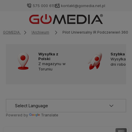
575 000 615
kontakt@gomedia.net.pl
GOMEDIA
!Archiwum
Pilot Uniwersalny IR Podczerwień 360° 
Wysyłka z
Szybka do
Polski
Wysyłka w
Z magazynu w
dni robocz
Toruniu
Powered by
Translate
WIFI