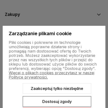
Zakupy
Informacje prawne
Zarządzanie plikami cookie
Pliki cookies i pokrewne im technologie
umożliwiają poprawne działanie strony i
pomagają nam dostosować ofertę do Twoich
potrzeb. Możesz zaakceptować wykorzystanie
przez nas wszystkich tych plików i przejść do
sklepu lub dostosować użycie plików do swoich
preferencji, wybierając opcję "Dostosuj zgody".
Sklep internetowy Shoper.pl
Szablon Shoper Modern 3.0™
od
Więcej o plikach cookies przeczytasz w naszej
GrowCommerce
Polityce prywatności.
Zaakceptuj tylko niezbędne
Dostosuj zgody