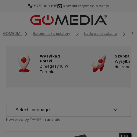
575 000 615
kontakt@gomedia.net.pl
GOMEDIA
Baterie i akumulatory
Ładowarki solarne
Pan
Wysyłka z
Szybka do
Polski
Wysyłka w
Z magazynu w
dni robocz
Toruniu
Powered by
Translate
ETFE