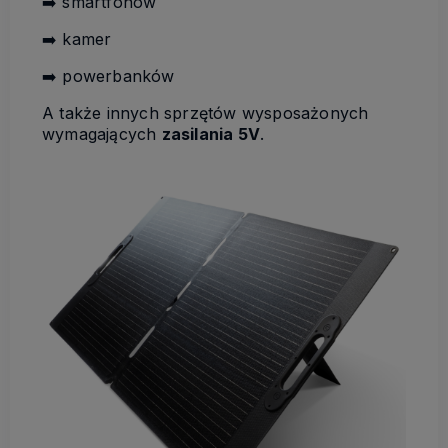
➡️ smartfonów
➡️ kamer
➡️ powerbanków
A także innych sprzętów wysposażonych
wymagających
zasilania 5V
.