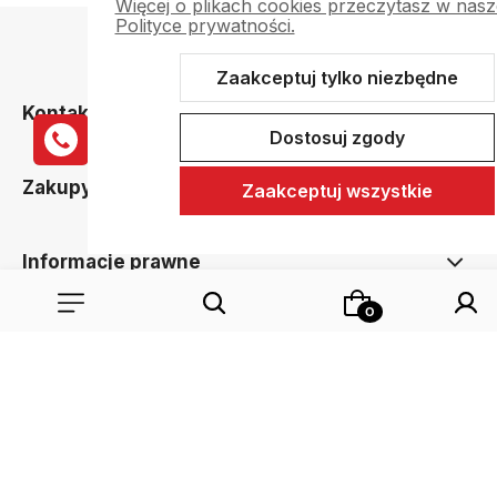
Więcej o plikach cookies przeczytasz w nasz
Polityce prywatności.
Zaakceptuj tylko niezbędne
Kontakt
Dostosuj zgody
Zakupy
Zaakceptuj wszystkie
Informacje prawne
Wybierz coś dla siebie z naszej aktualnej oferty lub zaloguj si
dodane produkty do listy z poprzedniej sesji.
Sklep internetowy Shoper.pl
Szablon Shoper Modern 3.0™
od
GrowCommerce