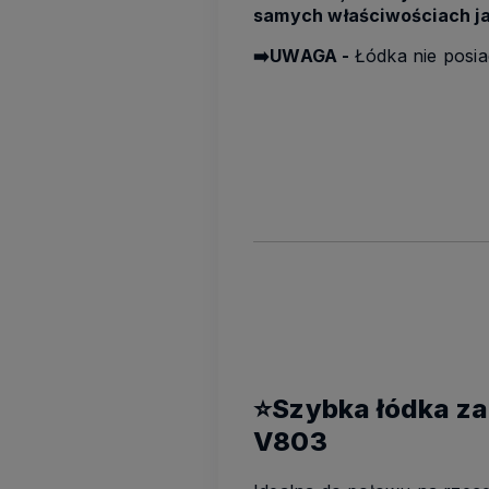
samych właściwościach ja
➡️UWAGA -
Łódka nie posi
⭐Szybka łódka z
V803