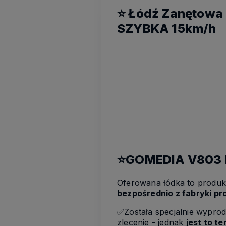
⭐ Łódź Zanętowa 
SZYBKA 15km/h
⭐GOMEDIA V803 b
Oferowana łódka to produ
bezpośrednio z fabryki pr
✅Została specjalnie wypr
zlecenie - jednak
jest to t