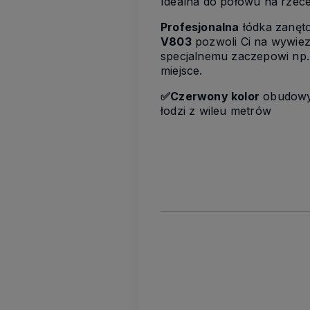
Idealna do połowu na rzece,
Profesjonalna
łódka zanę
V803
pozwoli Ci na wywiezi
specjalnemu zaczepowi np
miejsce.
✅Czerwony kolor
obudowy
łodzi z wileu metrów