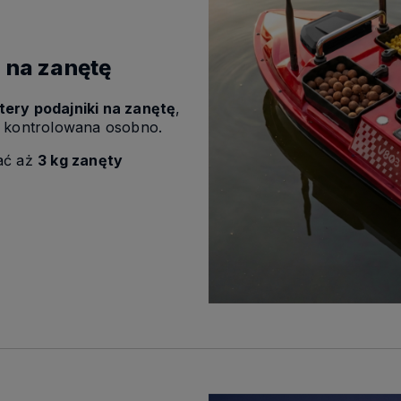
 na zanętę
tery podajniki na zanętę
,
 kontrolowana osobno.
ać aż
3 kg zanęty