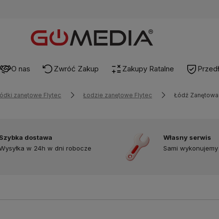
O nas
Zwróć Zakup
Zakupy Ratalne
Przed
ódki zanętowe Flytec
Łodzie zanętowe Flytec
Łódź Zanętowa 
Szybka dostawa
Własny serwis
Wysyłka w 24h w dni robocze
Sami wykonujemy