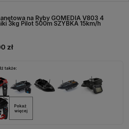
Zanętowa na Ryby GOMEDIA V803 4
iki 3kg Pilot 500m SZYBKA 15km/h
0 zł
ź także:
Pokaż 
więcej