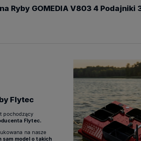
na Ryby GOMEDIA V803 4 Podajniki 3
y Flytec
kt pochodzący
oducenta Flytec.
odukowana na nasze
en sam model o takich