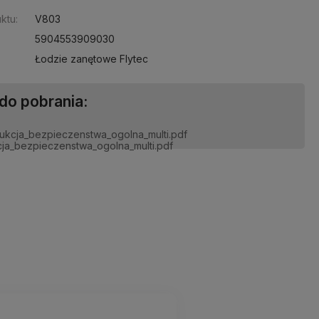
ktu:
V803
5904553909030
Łodzie zanętowe Flytec
 do pobrania:
rukcja_bezpieczenstwa_ogolna_multi.pdf
ena nie zawiera ewentualnych
osztów płatności