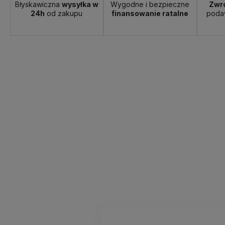
Błyskawiczna
wysyłka w
Wygodne i bezpieczne
Zwro
24h
od zakupu
finansowanie ratalne
poda