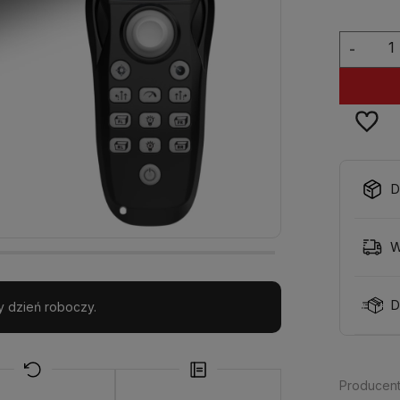
-
D
W
D
y dzień roboczy.
Producent