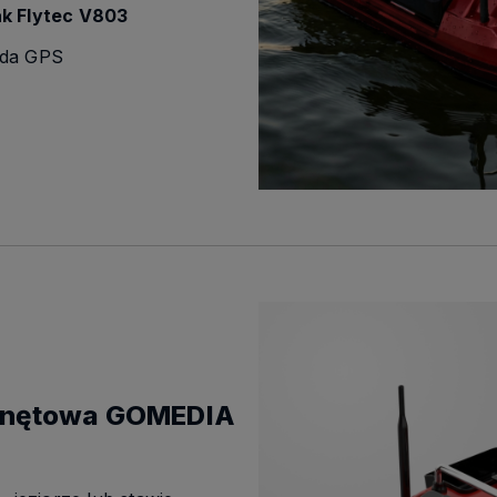
k Flytec V803
ada GPS
anętowa GOMEDIA