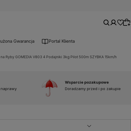
łużona Gwarancja
Portal Klienta
na Ryby GOMEDIA V803 4 Podajniki 3kg Pilot 500m SZYBKA 15km/h
Wybierz coś dla siebie z naszej aktualnej
oferty lub zaloguj się, aby przywrócić dodane
produkty do listy z poprzedniej sesji.
Wsparcie pozakupowe
 naprawy
Doradzamy przed i po zakupie