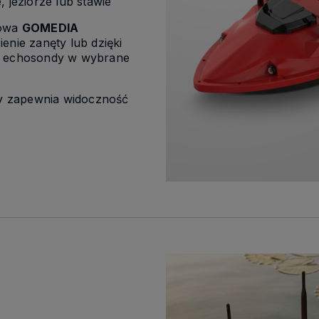
 jeziorze lub stawie
towa
GOMEDIA
enie zanęty lub dzięki
. echosondy w wybrane
 zapewnia widoczność