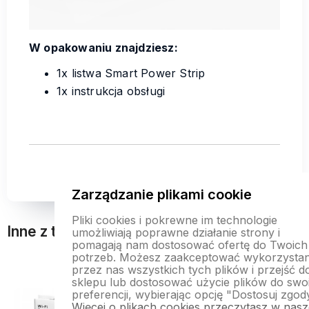
W opakowaniu znajdziesz:
1x listwa Smart Power Strip
1x instrukcja obsługi
Zarządzanie plikami cookie
Pliki cookies i pokrewne im technologie
Inne z tej kategorii
umożliwiają poprawne działanie strony i
pomagają nam dostosować ofertę do Twoich
potrzeb. Możesz zaakceptować wykorzystan
przez nas wszystkich tych plików i przejść d
Do ulubionych
Do ulubionych
Do ulubi
Do ulubi
sklepu lub dostosować użycie plików do swo
preferencji, wybierając opcję "Dostosuj zgod
Więcej o plikach cookies przeczytasz w nasz