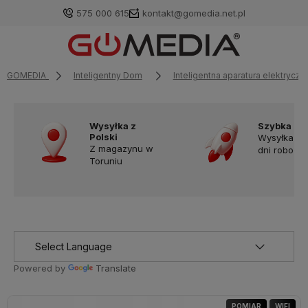
575 000 615
kontakt@gomedia.net.pl
GOMEDIA
Inteligentny Dom
Inteligentna aparatura elektryczn
Wysyłka z
Szybka do
Polski
Wysyłka w
Z magazynu w
dni robocz
Toruniu
Powered by
Translate
POMIAR
WIFI