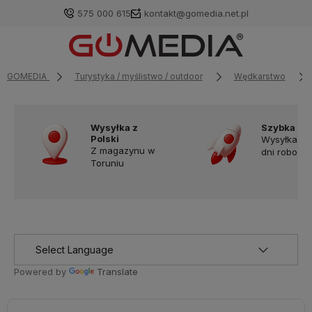
575 000 615
kontakt@gomedia.net.pl
GOMEDIA
Turystyka / myślistwo / outdoor
Wędkarstwo
Wysyłka z
Szybka do
Polski
Wysyłka w
Z magazynu w
dni robocz
Toruniu
Powered by
Translate