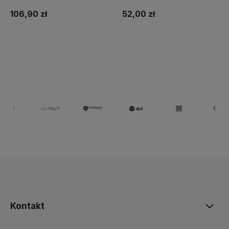
o Łódek Zanętowych
06,90 zł
52,00 zł
52
Do koszyka
Do koszyka
Kontakt