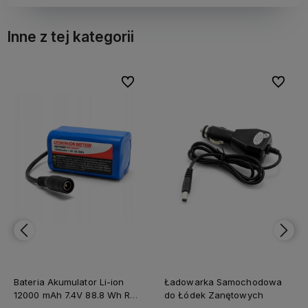
Inne z tej kategorii
ch
ch
Do ulubionych
Do ulubionych
Do ulubionych
Do ulubionych
teria Akumulator Li-ion
Ładowarka Samochodowa
Ład
2000 mAh 7.4V 88.8 Wh RC
do Łódek Zanętowych
Łód