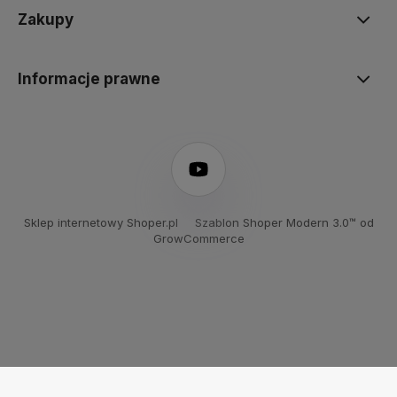
Zakupy
Informacje prawne
Sklep internetowy Shoper.pl
Szablon Shoper Modern 3.0™
od
GrowCommerce