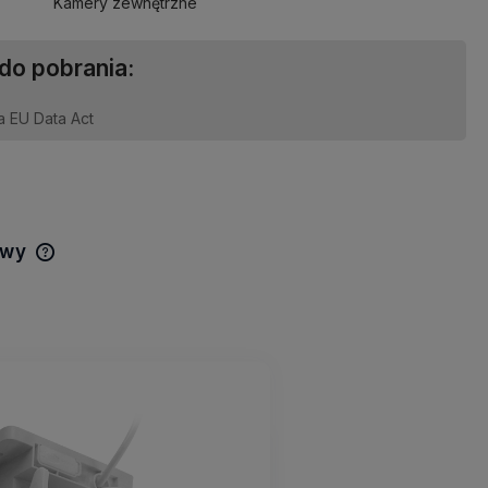
Kamery zewnętrzne
 do pobrania:
a EU Data Act
awy
Cena nie zawiera ewentualnych
kosztów płatności