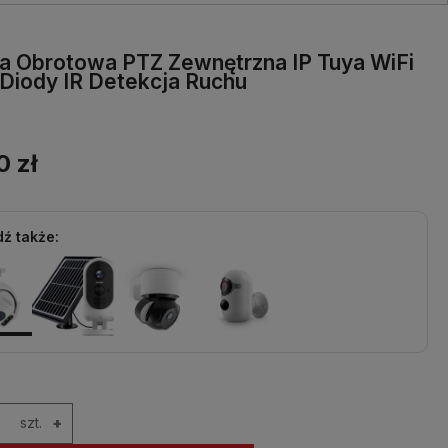
 Obrotowa PTZ Zewnętrzna IP Tuya WiFi
Diody IR Detekcja Ruchu
0 zł
ź także:
szt.
+