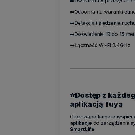
➡️Dwustronny przesył audi
➡️Odporna na warunki atm
➡️Detekcja i śledzenie ruch
➡️Doświetlenie IR do 15 me
➡️Łączność Wi-Fi 2.4GHz
⭐Dostęp z każdeg
aplikacją Tuya
Oferowana kamera
wspier
aplikacje
do zarządzania sy
SmartLife