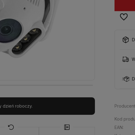
D
W
D
y dzień roboczy.
Producent
Kod produ
EAN: