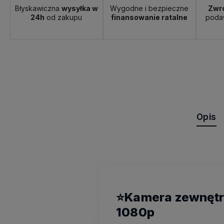
Błyskawiczna
wysyłka w
Wygodne i bezpieczne
Zwro
24h
od zakupu
finansowanie ratalne
poda
Opis
⭐Kamera zewnętrz
1080p