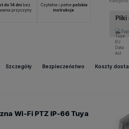
Kategoria:
t do 14 dni
bez
Czytelne i pełne
polskie
wania przyczyny
instrukcje
Pliki
Tuy
Szczegóły
Bezpieczeństwo
Koszty dost
na Wi-Fi PTZ IP-66 Tuya