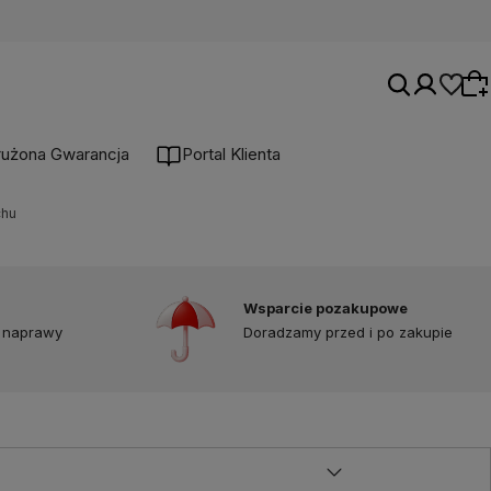
łużona Gwarancja
Portal Klienta
chu
Wybierz coś dla siebie z naszej aktualnej
oferty lub zaloguj się, aby przywrócić dodane
produkty do listy z poprzedniej sesji.
Wsparcie pozakupowe
 naprawy
Doradzamy przed i po zakupie