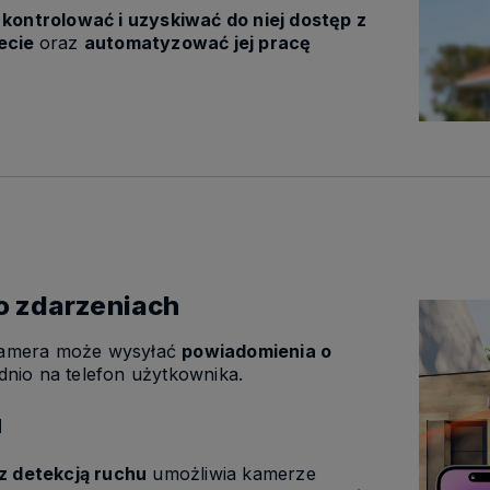
ontrolować i uzyskiwać do niej dostęp z
ecie
oraz
automatyzować jej pracę
o zdarzeniach
 kamera może wysyłać
powiadomienia o
nio na telefon użytkownika.
u
z detekcją ruchu
umożliwia kamerze