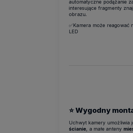
automatyczne podążanie za
interesujące fragmenty zna
obrazu.
✅Kamera może reagować na 
LED
⭐ Wygodny mont
Uchwyt kamery umożliwia 
ścianie
, a małe anteny
mie