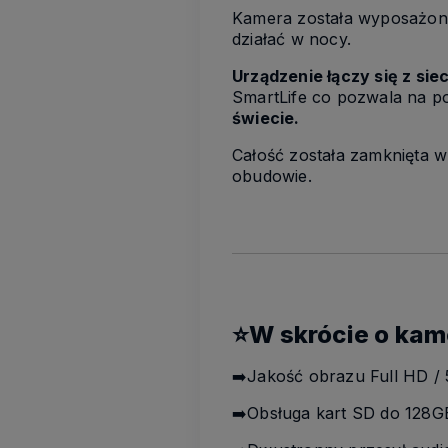
Kamera została wyposażo
działać w nocy.
Urządzenie łączy się z siec
SmartLife co pozwala na po
świecie.
Całość została zamknięta 
obudowie.
⭐W skrócie o kam
➡️Jakość obrazu Full HD /
➡️Obsługa kart SD do 128G