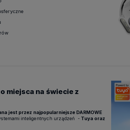
o
osferyczne
u
trów
o miejsca na świecie z
ana jest przez najpopularniejsze DARMOWE
stemami inteligentnych urządzeń -
Tuya oraz