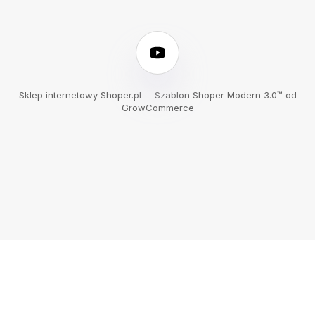
Daszek Przeciwsłoneczny do
Daszek Przeciwsłoneczny do
Nawigacji GPS 5" Nakładka
Nawigacji GPS 7" Nakładka
Osłona Ekranu GOMEDIA
Osłona Ekranu GOMEDIA
19,90 zł
19,90 zł
Do koszyka
Do koszyka