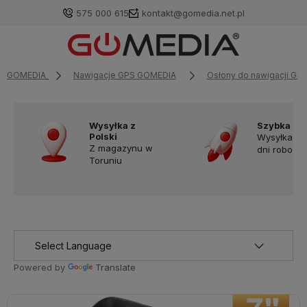
575 000 615
kontakt@gomedia.net.pl
GOMEDIA
Nawigacje GPS GOMEDIA
Osłony do nawigacji GP
Wysyłka z
Szybka do
Polski
Wysyłka w
Z magazynu w
dni robocz
Toruniu
Powered by
Translate