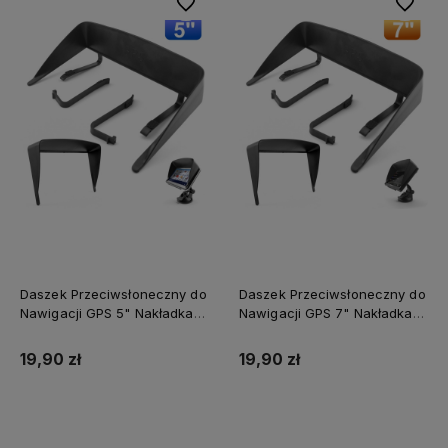
zapewniającego długą żywotność - nawet
podczas długich godzin w słońcu