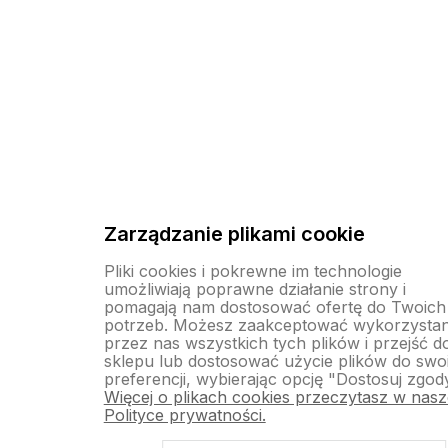
Kontakt
Zakupy
Informacje prawne
Zarządzanie plikami cookie
Pliki cookies i pokrewne im technologie
umożliwiają poprawne działanie strony i
pomagają nam dostosować ofertę do Twoich
potrzeb. Możesz zaakceptować wykorzystan
przez nas wszystkich tych plików i przejść d
Sklep internetowy Shoper.pl
Szablon Shoper Modern 3.0™
od
sklepu lub dostosować użycie plików do swo
GrowCommerce
preferencji, wybierając opcję "Dostosuj zgod
Więcej o plikach cookies przeczytasz w nasz
Polityce prywatności.