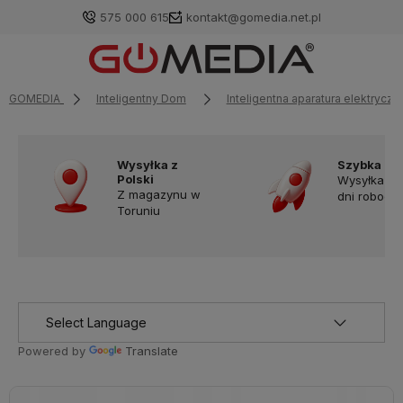
575 000 615
kontakt@gomedia.net.pl
GOMEDIA
Inteligentny Dom
Inteligentna aparatura elektryczn
Wysyłka z
Szybka do
Polski
Wysyłka w
Z magazynu w
dni robocz
Toruniu
Powered by
Translate