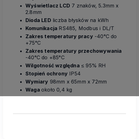
Wyświetlacz LCD
7 znaków, 5.3mm x
2.8mm
Dioda LED
liczba błysków na kWh
Komunikacja
RS485, Modbus i DL/T
Zakres temperatury pracy
-40°C do
+75°C
Zakres temperatury przechowywania
-40°C do +85°C
Wilgotność względna
≤ 95% RH
Stopień ochrony
IP54
Wymiary
98mm x 65mm x 72mm
Waga
około 0,4 kg