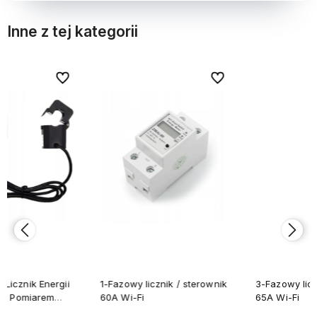
Inne z tej kategorii
bionych
bionych
Do ulubionych
Do ulubionych
Do ulubi
Do ulubi
1-Fazowy licznik / sterownik
3-Fazowy licznik / sterownik
60A Wi-Fi
65A Wi-Fi