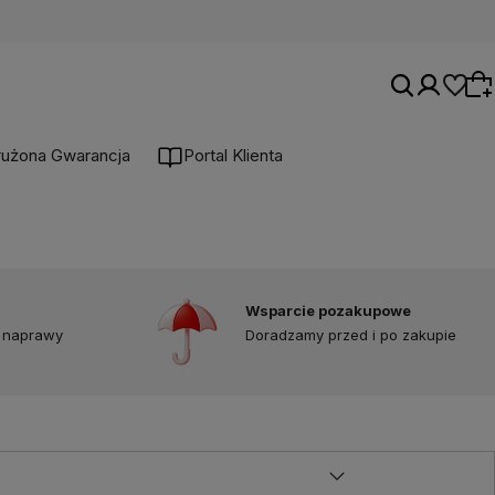
łużona Gwarancja
Portal Klienta
Wybierz coś dla siebie z naszej aktualnej
oferty lub zaloguj się, aby przywrócić dodane
produkty do listy z poprzedniej sesji.
Wsparcie pozakupowe
 naprawy
Doradzamy przed i po zakupie