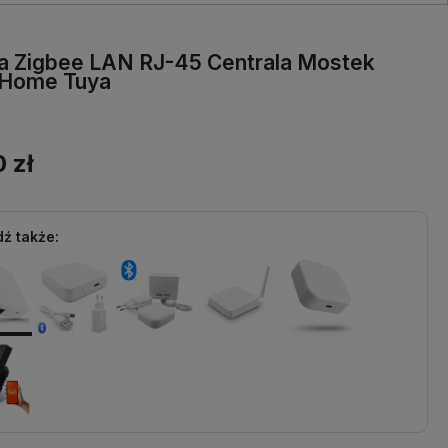
a Zigbee LAN RJ-45 Centrala Mostek
 Home Tuya
0 zł
ź także: