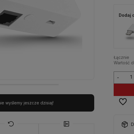
Dodaj 
Łącznie
Wartość 
-
e wyślemy jeszcze dzisiaj!
D