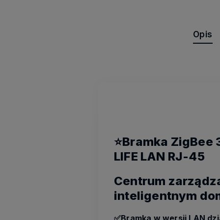
Opis
⭐Bramka ZigBee
LIFE LAN RJ-45
Centrum zarządz
inteligentnym d
✅Bramka w wersji LAN dzi