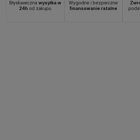
Błyskawiczna
wysyłka w
Wygodne i bezpieczne
Zwro
24h
od zakupu
finansowanie ratalne
poda