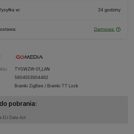
ysyłka w:
24 godziny
ostawa:
Darmowa
:
ktu:
TYGWZW-01_LAN
5904553904462
Bramki ZigBee / Bramki TT Lock
 do pobrania:
a EU Data Act