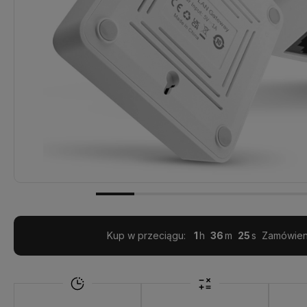
Kup w przeciągu:
1
36
24
Zamówieni