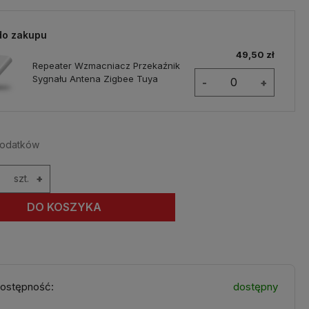
do zakupu
49,50 zł
Repeater Wzmacniacz Przekaźnik
Sygnału Antena Zigbee Tuya
-
+
dodatków
szt.
+
DO KOSZYKA
ostępność:
dostępny