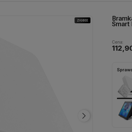
Bramk
ZIGBEE
Smart
Cena:
112,9
Sprawd