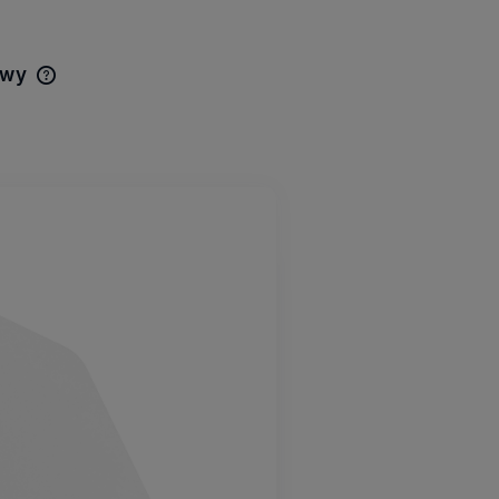
awy
Cena nie zawiera ewentualnych
kosztów płatności