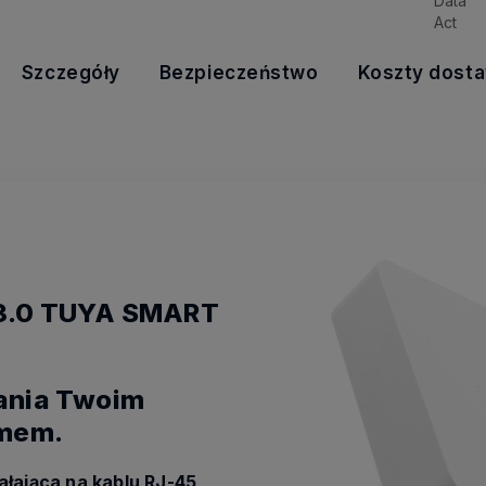
Szczegóły
Bezpieczeństwo
Koszty dost
 3.0 TUYA SMART
ania Twoim
omem.
ałająca na kablu RJ-45