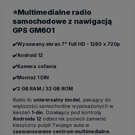
⭐Multimedialne radio
samochodowe z nawigacją
GPS GM601
✔️Wysuwany ekran
7" Full HD - 1280 x 720p
✔️Android 12
✔️Kamera cofania
✔️Montaż 1 DIN
✔️2 GB RAM / 32 GB ROM
Radio to
uniwersalny model
, pasujący do
większości samochodów wyposażonych w
kieszeń
1-din
. Działający pod kontrolą
Androida 12
odbiornik pozwoli zamienić
klasyczny pulpit Twojego auta w
zaawansowane centrum multimedialne.