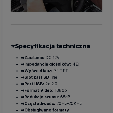
⭐Specyfikacja techniczna
➡️Zasilanie:
DC 12V
➡️Impedancja głośników:
4
Ω
➡️Wyświetlacz:
7" TFT
➡️Slot kart SD:
nie
➡️Port USB:
2x 2.0
➡️Format Video:
1080p
➡️Redukcja szumu:
65dB
➡️Częstotliwość:
20Hz-20KHz
➡️Obsługiwane formaty