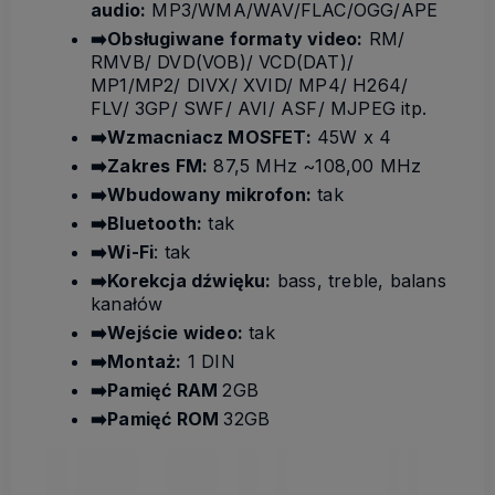
audio:
MP3/WMA/WAV/FLAC/OGG/APE
➡️Obsługiwane formaty video:
RM/
RMVB/ DVD(VOB)/ VCD(DAT)/
MP1/MP2/ DIVX/ XVID/ MP4/ H264/
FLV/ 3GP/ SWF/ AVI/ ASF/ MJPEG itp.
➡️Wzmacniacz MOSFET:
45W x 4
➡️Zakres FM:
87,5 MHz ~108,00 MHz
➡️Wbudowany mikrofon:
tak
➡️Bluetooth:
tak
➡️Wi-Fi
: tak
➡️Korekcja dźwięku:
bass, treble, balans
kanałów
➡️Wejście wideo:
tak
➡️Montaż:
1 DIN
➡️Pamięć RAM
2GB
➡️Pamięć ROM
32GB