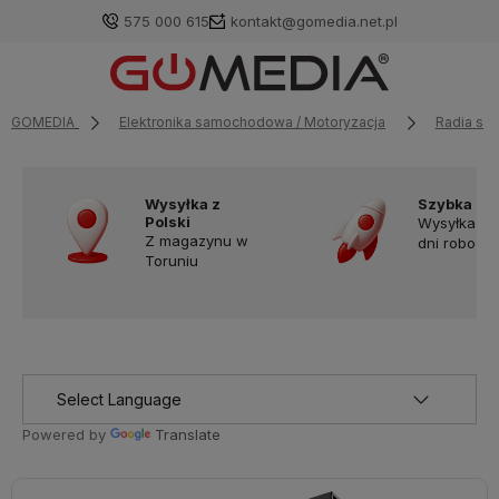
575 000 615
kontakt@gomedia.net.pl
GOMEDIA
Elektronika samochodowa / Motoryzacja
Radia s
Wysyłka z
Szybka do
Polski
Wysyłka w
Z magazynu w
dni robocz
Toruniu
Powered by
Translate