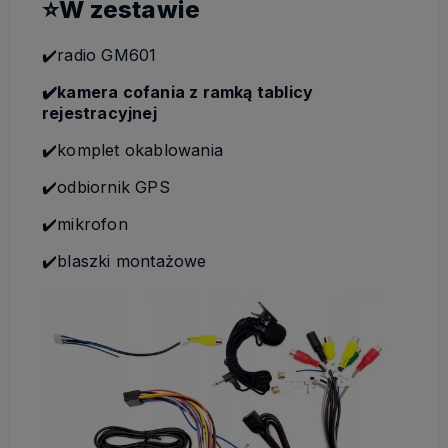
⭐W zestawie
✔️radio GM601
✔️kamera cofania z ramką tablicy
rejestracyjnej
✔️komplet okablowania
✔️odbiornik GPS
✔️mikrofon
✔️blaszki montażowe