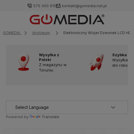
575 000 615
kontakt@gomedia.net.pl
GOMEDIA
!Archiwum
Elektroniczny Wizjer Dzwonek LCD HD 
Wysyłka z
Szybka do
Polski
Wysyłka w
Z magazynu w
dni robocz
Toruniu
Powered by
Translate