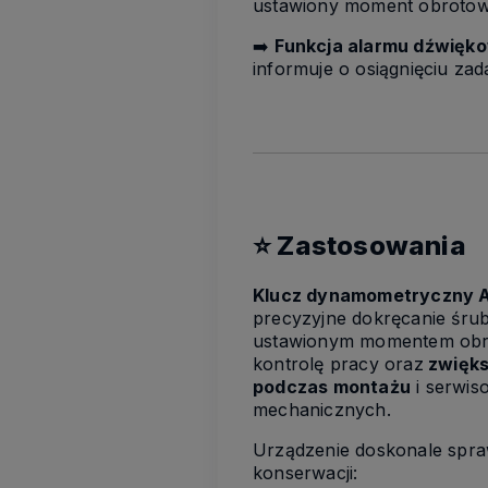
ustawiony moment obrotow
➡️
Funkcja alarmu dźwięko
informuje o osiągnięciu zad
⭐ Zastosowania
Klucz dynamometryczny 
precyzyjne dokręcanie śrub
ustawionym momentem obr
kontrolę pracy oraz
zwięks
podczas montażu
i serwis
mechanicznych.
Urządzenie doskonale spra
konserwacji: