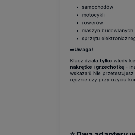
samochodów
motocykli
rowerów
maszyn budowlanych
sprzętu elektroniczneg
➡️Uwaga!
Klucz działa
tylko
wtedy kie
nakrętke i grzechotkę
- in
wskazań! Nie przetestujesz
ręcznie czy przy użyciu ko
⭐ Dwa adaptery w