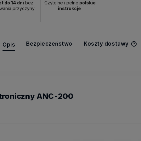
t do 14 dni
bez
Czytelne i pełne
polskie
wania przyczyny
instrukcje
Bezpieczeństwo
Koszty dostawy
Opis
C
k
troniczny ANC-200