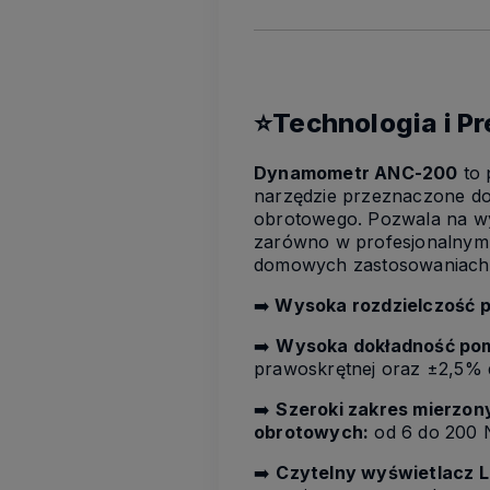
⭐Technologia i Pr
Dynamometr ANC-200
to 
narzędzie przeznaczone do
obrotowego. Pozwala na w
zarówno w profesjonalnym w
domowych zastosowaniach
➡️
Wysoka rozdzielczość 
➡️
Wysoka dokładność pom
prawoskrętnej oraz ±2,5% d
➡️
Szeroki zakres mierzo
obrotowych:
od 6 do 200 
➡️
Czytelny wyświetlacz 