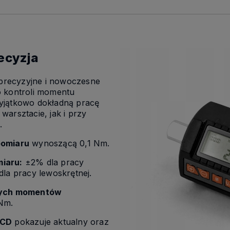
ecyzja
precyzyjne i nowoczesne
 kontroli momentu
yjątkowo dokładną pracę
arsztacie, jak i przy
.
pomiaru
wynoszącą 0,1 Nm.
iaru:
±2% dla pracy
la pracy lewoskrętnej.
nych momentów
Nm.
LCD
pokazuje aktualny oraz