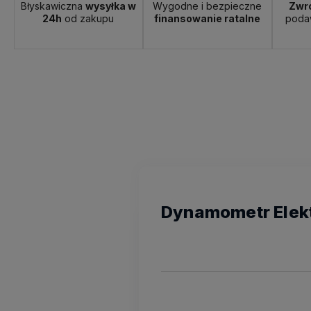
Błyskawiczna
wysyłka w
Wygodne i bezpieczne
Zwro
24h
od zakupu
finansowanie ratalne
poda
Dynamometr Elek