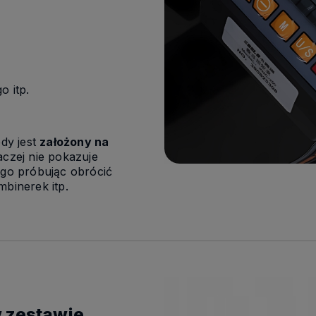
o itp.
dy jest
założony na
aczej nie pokazuje
 go próbując obrócić
mbinerek itp.
 zestawie