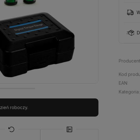
W
D
Producent
Kod produ
EAN:
Kategoria:
zień roboczy.