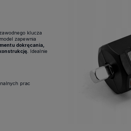
ezawodnego klucza
model zapewnia
mentu dokręcania,
konstrukcję
. Idealnie
onalnych prac