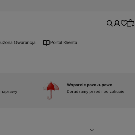
łużona Gwarancja
Portal Klienta
Wybierz coś dla siebie z naszej aktualnej
oferty lub zaloguj się, aby przywrócić dodane
produkty do listy z poprzedniej sesji.
Wsparcie pozakupowe
 naprawy
Doradzamy przed i po zakupie