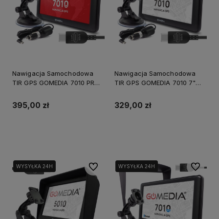
Nawigacja Samochodowa
Nawigacja Samochodowa
TIR GPS GOMEDIA 7010 PRO
TIR GPS GOMEDIA 7010 7"
7" USB-C 16GB ROM 512 GB
USB-C 16GB ROM 256 GB
RAM
RAM
395,00 zł
329,00 zł
Do koszyka
Do koszyka
Do ulubionych
Do ulubi
WYSYŁKA 24H
WYSYŁKA 24H