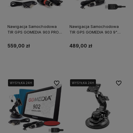
Nawigacja Samochodowa
Nawigacja Samochodowa
TIR GPS GOMEDIA 903 PRO
TIR GPS GOMEDIA 903 9"
9" USB-C 16GB ROM 512 GB
USB-C 16GB ROM 256 GB
RAM
RAM
559,00 zł
489,00 zł
Do koszyka
Do koszyka
Do ulubionych
Do ulubi
WYSYŁKA 24H
WYSYŁKA 24H
WYSYŁKA 24H
WYSYŁKA 24H