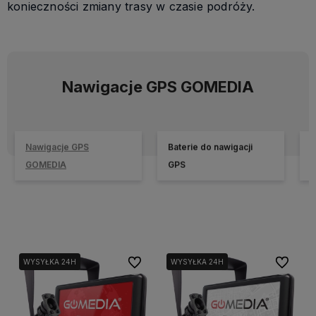
konieczności zmiany trasy w czasie podróży.
Nawigacje GPS GOMEDIA
Nawigacje GPS
Baterie do nawigacji
O
GOMEDIA
GPS
Do ulubionych
Do ulubi
WYSYŁKA 24H
WYSYŁKA 24H