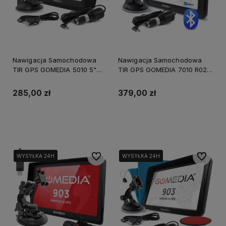
Nawigacja Samochodowa
Nawigacja Samochodowa
TIR GPS GOMEDIA 5010 5"
TIR GPS GOMEDIA 7010 R02
USB-C 16GB ROM 256 GB
7" USB-C Bluetooth AV-IN
RAM
285,00 zł
379,00 zł
Do koszyka
Do koszyka
Do ulubionych
Do ulubi
WYSYŁKA 24H
WYSYŁKA 24H
WYSYŁKA 24H
WYSYŁKA 24H