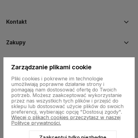
Kontakt
Zakupy
Informacje prawne
Zarządzanie plikami cookie
Pliki cookies i pokrewne im technologie
umożliwiają poprawne działanie strony i
pomagają nam dostosować ofertę do Twoich
potrzeb. Możesz zaakceptować wykorzystanie
przez nas wszystkich tych plików i przejść do
sklepu lub dostosować użycie plików do swoich
preferencji, wybierając opcję "Dostosuj zgody".
Sklep internetowy Shoper.pl
Szablon Shoper Modern 3.0™
od
Więcej o plikach cookies przeczytasz w naszej
GrowCommerce
Polityce prywatności.
Zaakceptuj tylko niezbędne