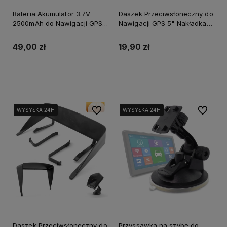
Bateria Akumulator 3.7V
Daszek Przeciwsłoneczny do
2500mAh do Nawigacji GPS
Nawigacji GPS 5" Nakładka
GOMEDIA Li-Po 505573P
Osłona Ekranu GOMEDIA
49,00 zł
19,90 zł
Do koszyka
Do koszyka
Do ulubionych
Do ulubi
WYSYŁKA 24H
WYSYŁKA 24H
Daszek Przeciwsłoneczny do
Przyssawka na szybę do