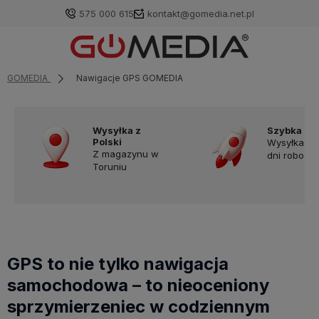
575 000 615
kontakt@gomedia.net.pl
GOMEDIA
Nawigacje GPS GOMEDIA
Wysyłka z
Szybka do
Polski
Wysyłka w
Z magazynu w
dni robocz
Toruniu
GPS to nie tylko nawigacja
samochodowa – to nieoceniony
sprzymierzeniec w codziennym