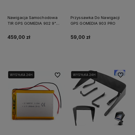
Nawigacja Samochodowa
Przyssawka Do Nawigacji
TIR GPS GOMEDIA 902 9"
GPS GOMEDIA 903 PRO
USB-C 16GB ROM 256 GB
RAM
459,00 zł
59,00 zł
Do koszyka
Do koszyka
Do ulubionych
Do ulubi
WYSYŁKA 24H
WYSYŁKA 24H