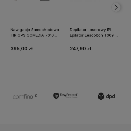
Nawigacja Samochodowa
Depilator Laserowy IPL
TIR GPS GOMEDIA 7010
Epilator Lescolton T009I
PRO 7" USB-C 16GB ROM
Nogi Golenie Bikini 2
512 GB RAM
Lampy
395,00 zł
247,90 zł
Do koszyka
Do koszyka